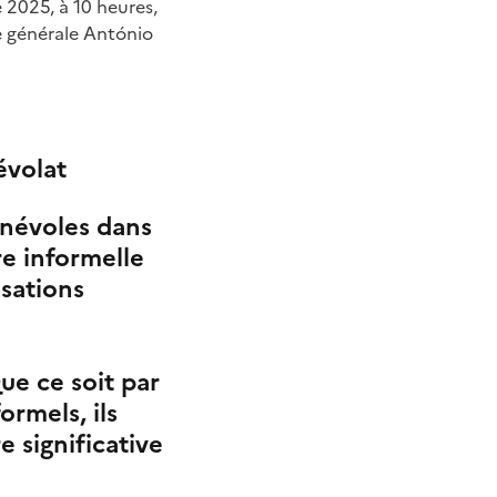
2025, à 10 heures,
e générale António
évolat
énévoles dans
e informelle
isations
ue ce soit par
ormels, ils
e significative