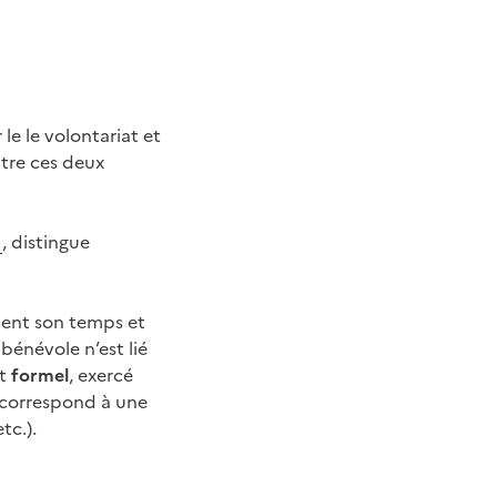
le le volontariat et
ntre ces deux
, distingue
ment son temps et
bénévole n’est lié
at
formel
, exercé
i correspond à une
tc.).