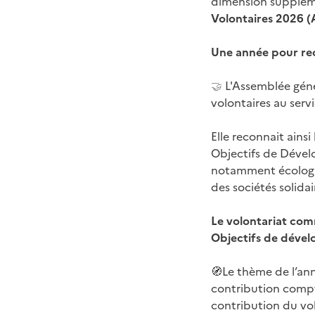
dimension suppléme
Volontaires 2026 (
Une année pour reco
🤝
L'Assemblée géné
volontaires au ser
Elle reconnait ainsi
Objectifs de Déve
notamment écologiqu
des sociétés solida
Le volontariat com
Objectifs de déve
🧭Le thème de l’ann
contribution compte
contribution du vol