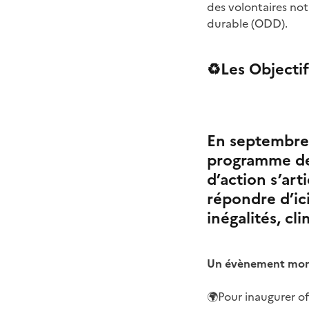
des volontaires no
durable (ODD).
♻️Les Objecti
En septembre 
programme de
d’action s’art
répondre d’ic
inégalités, cl
Un évènement mon
🌍Pour inaugurer of