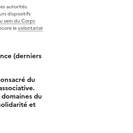
s autorités.
rs dispositifs
au sein du Corps
ncore le
volontariat
rance
(derniers
 consacré du
associative.
s domaines du
olidarité et