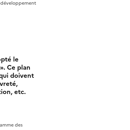
de développement
pté le
». Ce plan
qui doivent
vreté,
ion, etc.
ogramme des