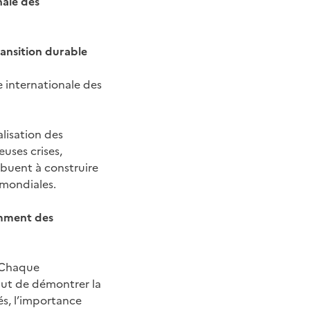
nale des
ransition durable
 internationale des
alisation des
ses crises,
ibuent à construire
 mondiales.
amment des
« Chaque
 but de démontrer la
és, l’importance