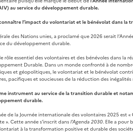
ntaire puisqu’elle marque le début de
l’Année internatio
AIV) au service du développement durable.
nnaître l’impact du volontariat et le bénévolat dans la t
rale des Nations unies, a proclamé que 2026 serait l’Année
vice du développement durable.
 le rôle essentiel des volontaires et des bénévoles dans la ré
loppement Durable. Dans un monde confronté à de nombreu
es et géopolitiques, le volontariat et le bénévolat contr
ires, pacifiques et soucieuses de la réduction des inégalités
me instrument au service de la transition durable et not
loppement durable.
ée de la Journée internationale des volontaires 2025 est 
 ». Cette année s’inscrit dans
l’Agenda 2030
. Elle a pour
ontariat à la transformation positive et durable des sociét