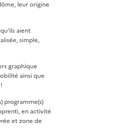
lôme, leur origine
u’ils aient
lisée, simple,
ers graphique
bilité ainsi que
!
(s) programme(s)
pprenti, en activité
urée et zone de