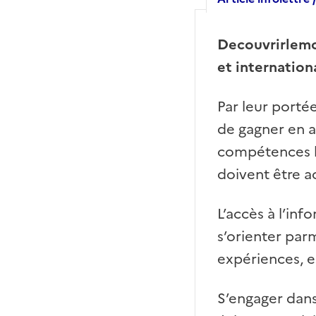
Decouvrirlemon
et internation
Par leur porté
de gagner en a
compétences li
doivent être a
L’accès à l’in
s’orienter parm
expériences, e
S’engager dans 