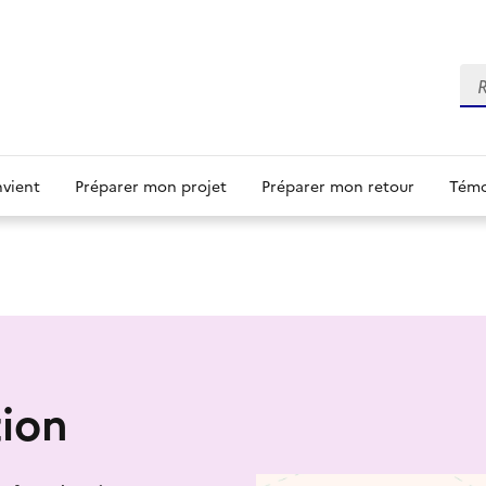
Re
nvient
Préparer mon projet
Préparer mon retour
Témo
ion