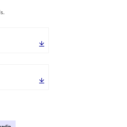
s.
Kit de communication digitale
Kit de communication à imprimer
kedin