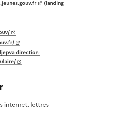
jeunes.gouv.fr
(landing
ouv/
uv.fr/
jepva-direction-
ulaire/
r
s internet, lettres