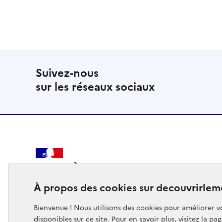
Suivez-nous
sur les réseaux sociaux
MINISTÈRE
DES SPORTS
À propos des cookies sur decouvrirlem
DE LA JEUNESSE
DE LA VIE ASSOCIATIVE
Bienvenue ! Nous utilisons des cookies pour améliorer vo
disponibles sur ce site. Pour en savoir plus, visitez la pa