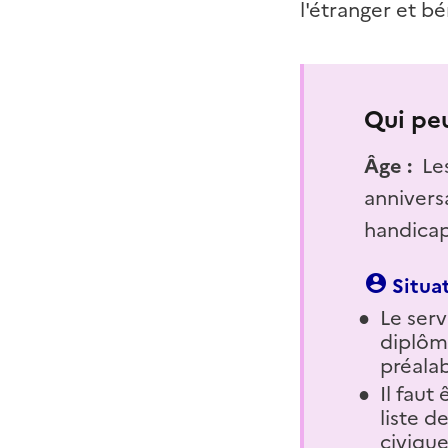
l'étranger et b
Qui peu
Âge :
Le
anniversa
handicap
Situat
Le serv
diplôm
préala
Il faut
liste d
civique