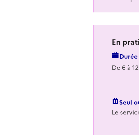
En prat
Durée 
De
6 à 12
Seul o
Le servic