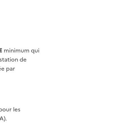
€
minimum qui
station de
ée par
pour les
A).