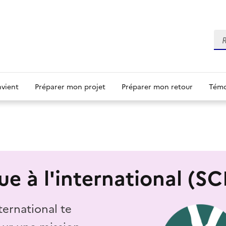
Re
nvient
Préparer mon projet
Préparer mon retour
Témo
ue à l'international (SC
nternational te