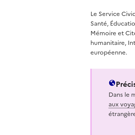
Le Service Civi
Santé, Éducatio
Mémoire et Cit
humanitaire, In
européenne.
Préci
Dans le m
aux voya
étrangèr