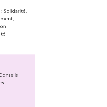
 Solidarité,
nement,
ion
eté
Conseils
es