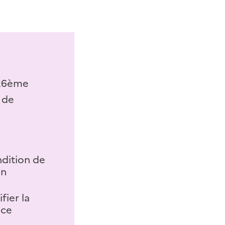
n 26ème
n de
ndition de
on
fier la
ice