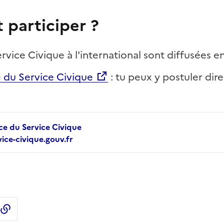
participer ?
rvice Civique à l'international sont diffusées en
e du Service Civique
: tu peux y postuler dir
nce du Service Civique
ice-civique.gouv.fr
r Linkedin
tager par email
Copier dans le presse-papier