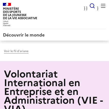
Panneau de gestion des cookies
} Rec
} }
}
MINISTÈRE
DES SPORTS
DE LA JEUNESSE
DE LA VIE ASSOCIATIVE
Découvrir le monde
Voir le fil d’ariane
Volontariat
International en
Entreprise et en
Administration (VIE -
VIA)