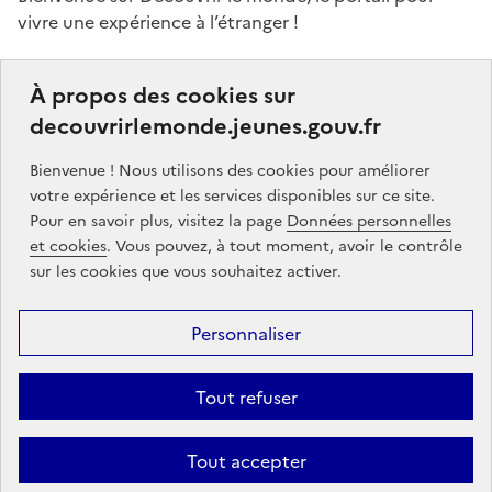
vivre une expérience à l’étranger !
Ce portail a pour objectifs de vous donner des idées,
À propos des cookies sur
de vous guider dans vos choix et de vous aider à
decouvrirlemonde.jeunes.gouv.fr
finaliser votre projet de séjour à l’étranger, que ce soit,
par exemple, pour étudier, pour un stage ou encore
Bienvenue ! Nous utilisons des cookies pour améliorer
un volontariat.
votre expérience et les services disponibles sur ce site.
Pour en savoir plus, visitez la page
Données personnelles
Partners
gouvernement.fr
legifrance.gouv.fr
et cookies
. Vous pouvez, à tout moment, avoir le contrôle
sur les cookies que vous souhaitez activer.
service-public.gouv.fr
jeunes.gouv.fr
Personnaliser
Footer
Mentions légales
Données personnelles
Accessibilité : partiellement
menu
conforme
Communication
Intégrez le moteur découvrir le monde
Tout refuser
sur votre site !
Tout accepter
Sauf mention contraire, tous les contenus de ce site sont sous
licence
etalab-2.0