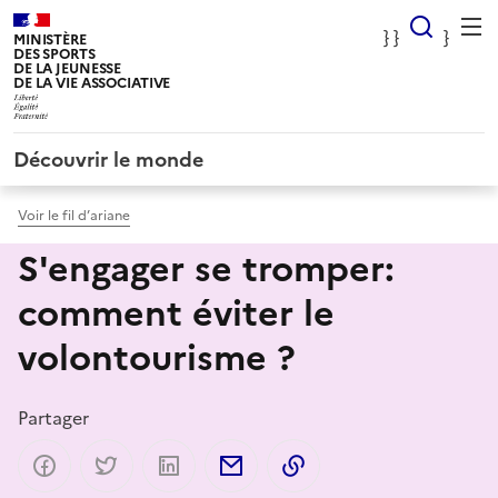
Panneau de gestion des cookies
} Rec
} }
}
MINISTÈRE
DES SPORTS
DE LA JEUNESSE
DE LA VIE ASSOCIATIVE
Découvrir le monde
Voir le fil d’ariane
S'engager se tromper:
comment éviter le
volontourisme ?
Partager
Partager sur Facebook
Partager sur Twitter
Partager sur LinkedIn
Partager par email
Copier dans le presse-p