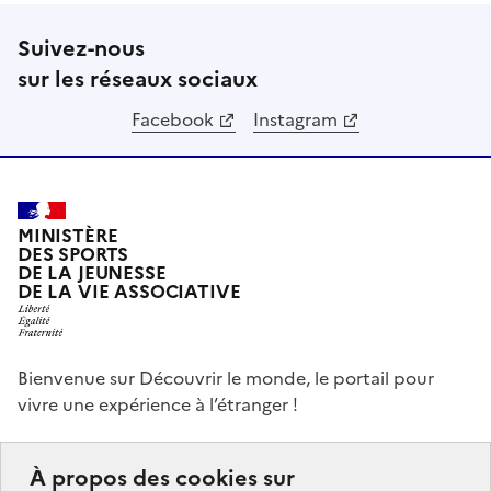
Suivez-nous
sur les réseaux sociaux
Facebook
Instagram
MINISTÈRE
DES SPORTS
DE LA JEUNESSE
DE LA VIE ASSOCIATIVE
Bienvenue sur Découvrir le monde, le portail pour
vivre une expérience à l’étranger !
Ce portail a pour objectifs de vous donner des idées,
À propos des cookies sur
de vous guider dans vos choix et de vous aider à