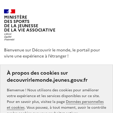
MINISTÈRE
DES SPORTS
DE LA JEUNESSE
DE LA VIE ASSOCIATIVE
Bienvenue sur Découvrir le monde, le portail pour
vivre une expérience à l’étranger !
Ce portail a pour objectifs de vous donner des idées,
À propos des cookies sur
de vous guider dans vos choix et de vous aider à
decouvrirlemonde.jeunes.gouv.fr
finaliser votre projet de séjour à l’étranger, que ce soit,
par exemple, pour étudier, pour un stage ou encore
Bienvenue ! Nous utilisons des cookies pour améliorer
un volontariat.
votre expérience et les services disponibles sur ce site.
Pour en savoir plus, visitez la page
Données personnelles
Partners
gouvernement.fr
legifrance.gouv.fr
et cookies
. Vous pouvez, à tout moment, avoir le contrôle