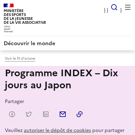
Panneau de gestion des cookies
} Rec
} }
}
MINISTÈRE
DES SPORTS
DE LA JEUNESSE
DE LA VIE ASSOCIATIVE
Découvrir le monde
Voir le fil d’ariane
Programme INDEX – Dix
jours au Japon
Partager
Partager sur Facebook
Partager sur Twitter
Partager sur LinkedIn
Partager par email
Copier dans le presse-p
Veuillez
autoriser le dépôt de cookies
pour partager