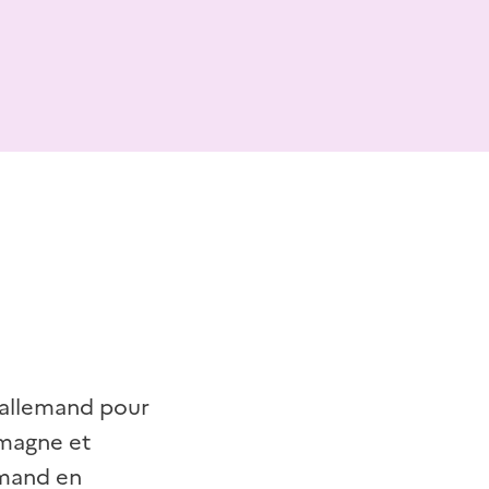
-allemand pour
emagne et
emand en