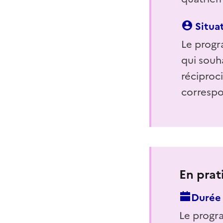
Situat
Le progr
qui souha
réciproci
correspo
En prat
Durée 
Le progr