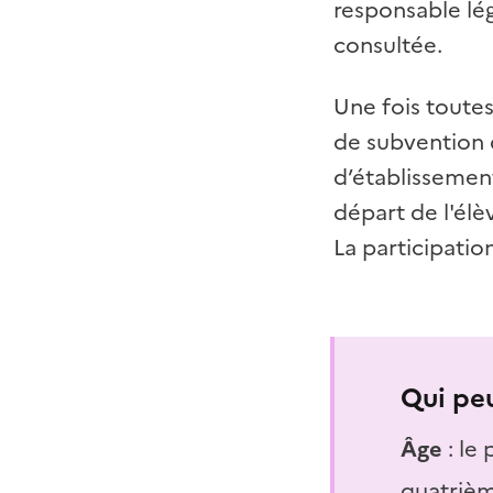
responsable lég
consultée.
Une fois toute
de subvention q
d’établissement
départ de l'él
La participatio
Qui peu
Âge
: le
quatrièm