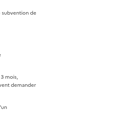
e subvention de
e
 3 mois,
euvent demander
’un