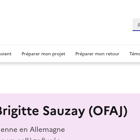
Re
nvient
Préparer mon projet
Préparer mon retour
Témo
igitte Sauzay (OFAJ)
dienne en Allemagne