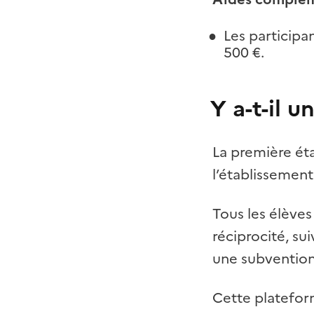
Les particip
500 €.
Y a-t-il
La première éta
l’établissement 
Tous les élèves
réciprocité, s
une subvention
Cette platefor