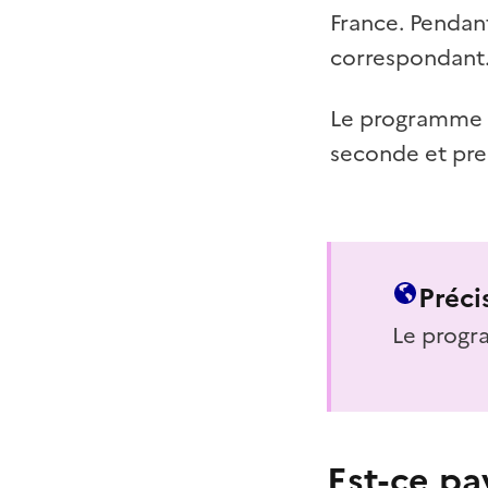
France. Pendant
correspondant.
Le programme s
seconde et prem
Préci
Le progr
Est-ce pa