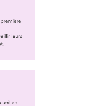
a première
illir leurs
t.
cueil en