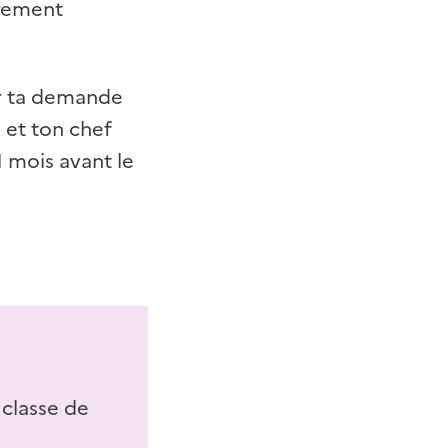
èrement
er ta demande
 et ton chef
1 mois avant le
 classe de