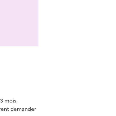
e
 3 mois,
euvent demander