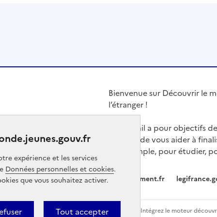
Bienvenue sur Découvrir le mo
l’étranger !
Ce portail a pour objectifs d
onde.jeunes.gouv.fr
choix et de vous aider à finali
par exemple, pour étudier, p
tre expérience et les services
ge
Données personnelles et cookies
.
Partners
gouvernement.fr
legifrance.g
ookies que vous souhaitez activer.
efuser
Tout accepter
 partiellement conforme
Communication
Intégrez le moteur découvri