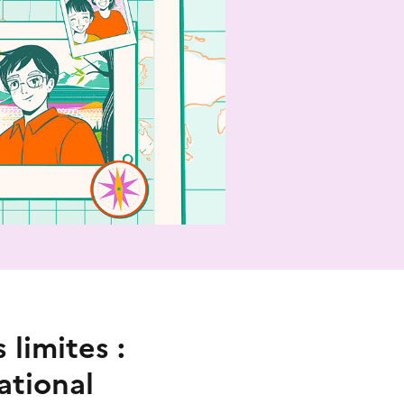
limites :
ational