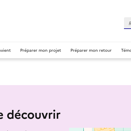
Re
nvient
Préparer mon projet
Préparer mon retour
Témo
e découvrir