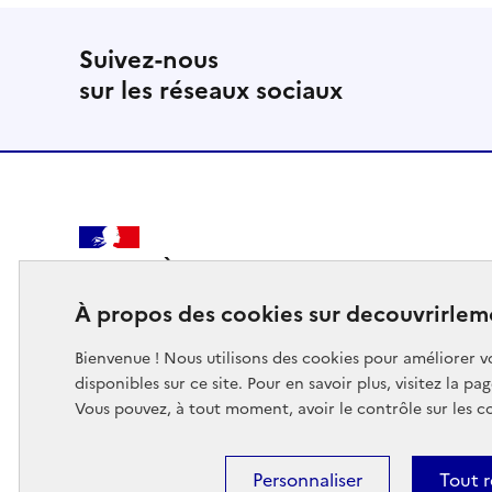
Suivez-nous
sur les réseaux sociaux
MINISTÈRE
DES SPORTS
À propos des cookies sur decouvrirlem
DE LA JEUNESSE
DE LA VIE ASSOCIATIVE
Bienvenue ! Nous utilisons des cookies pour améliorer vo
disponibles sur ce site. Pour en savoir plus, visitez la pa
Vous pouvez, à tout moment, avoir le contrôle sur les c
Footer
Personnaliser
Tout r
Mentions légales
Données personnelles
Accessibilité :