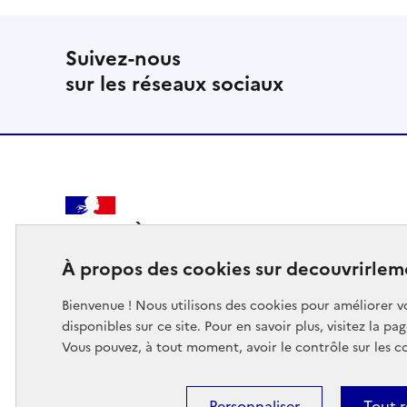
Suivez-nous
sur les réseaux sociaux
MINISTÈRE
DES SPORTS
À propos des cookies sur decouvrirlem
DE LA JEUNESSE
DE LA VIE ASSOCIATIVE
Bienvenue ! Nous utilisons des cookies pour améliorer vo
disponibles sur ce site. Pour en savoir plus, visitez la pa
Vous pouvez, à tout moment, avoir le contrôle sur les c
Footer
Personnaliser
Tout r
Mentions légales
Données personnelles
Accessibilité :