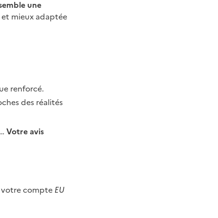
nsemble une
se et mieux adaptée
ue renforcé.
ches des réalités
s…
Votre avis
de votre compte
EU