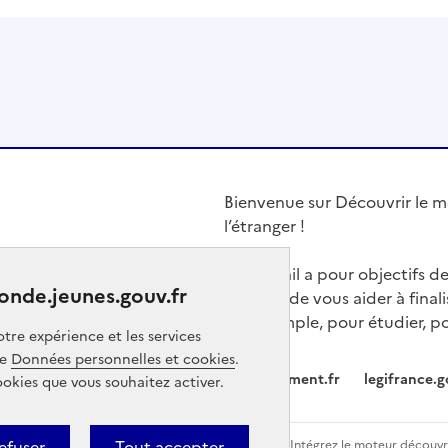
Bienvenue sur Découvrir le mo
l’étranger !
Ce portail a pour objectifs d
onde.jeunes.gouv.fr
choix et de vous aider à finali
par exemple, pour étudier, p
tre expérience et les services
ge
Données personnelles et cookies
.
Partners
gouvernement.fr
legifrance.g
ookies que vous souhaitez activer.
efuser
Tout accepter
 partiellement conforme
Communication
Intégrez le moteur découvri