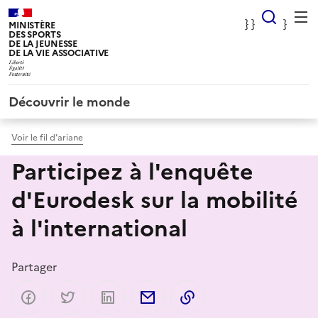
Panneau de gestion des cookies
} Rec
} }
}
MINISTÈRE
DES SPORTS
DE LA JEUNESSE
DE LA VIE ASSOCIATIVE
Découvrir le monde
Voir le fil d’ariane
Participez à l'enquête
d'Eurodesk sur la mobilité
à l'international
Partager
Partager sur Facebook
Partager sur Twitter
Partager sur LinkedIn
Partager par email
Copier dans le presse-p