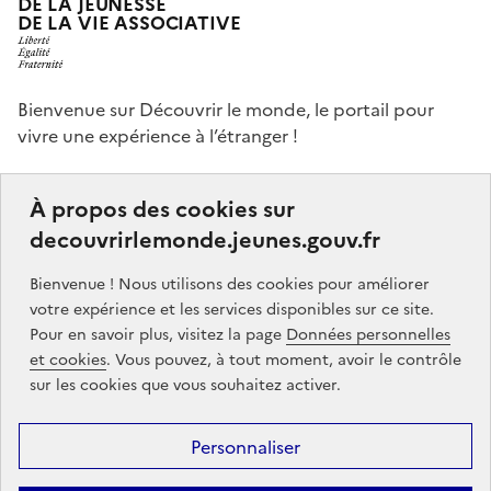
DE LA JEUNESSE
DE LA VIE ASSOCIATIVE
Bienvenue sur Découvrir le monde, le portail pour
vivre une expérience à l’étranger !
Ce portail a pour objectifs de vous donner des idées,
À propos des cookies sur
de vous guider dans vos choix et de vous aider à
decouvrirlemonde.jeunes.gouv.fr
finaliser votre projet de séjour à l’étranger, que ce soit,
par exemple, pour étudier, pour un stage ou encore
Bienvenue ! Nous utilisons des cookies pour améliorer
un volontariat.
votre expérience et les services disponibles sur ce site.
Pour en savoir plus, visitez la page
Données personnelles
Partners
gouvernement.fr
legifrance.gouv.fr
et cookies
. Vous pouvez, à tout moment, avoir le contrôle
sur les cookies que vous souhaitez activer.
service-public.gouv.fr
jeunes.gouv.fr
Personnaliser
Footer
Mentions légales
Données personnelles
Accessibilité : partiellement
menu