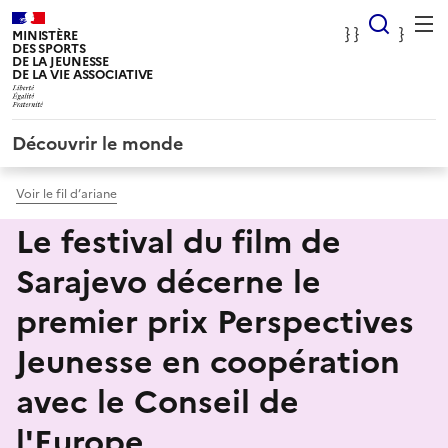
Panneau de gestion des cookies
} Rec
} }
}
MINISTÈRE
DES SPORTS
DE LA JEUNESSE
DE LA VIE ASSOCIATIVE
Découvrir le monde
Voir le fil d’ariane
Le festival du film de
Sarajevo décerne le
premier prix Perspectives
Jeunesse en coopération
avec le Conseil de
l'Europe