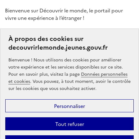
Bienvenue sur Découvrir le monde, le portail pour
vivre une expérience à l’étranger !
Ce portail a pour objectifs de vous donner des idées,
À propos des cookies sur
de vous guider dans vos choix et de vous aider à
decouvrirlemonde.jeunes.gouv.fr
finaliser votre projet de séjour à l’étranger, que ce soit,
par exemple, pour étudier, pour un stage ou encore
Bienvenue ! Nous utilisons des cookies pour améliorer
un volontariat.
votre expérience et les services disponibles sur ce site.
Pour en savoir plus, visitez la page
Données personnelles
Partners
gouvernement.fr
legifrance.gouv.fr
et cookies
. Vous pouvez, à tout moment, avoir le contrôle
sur les cookies que vous souhaitez activer.
service-public.gouv.fr
jeunes.gouv.fr
Personnaliser
Footer
Mentions légales
Données personnelles
Accessibilité : partiellement
menu
conforme
Communication
Intégrez le moteur découvrir le monde
Tout refuser
sur votre site !