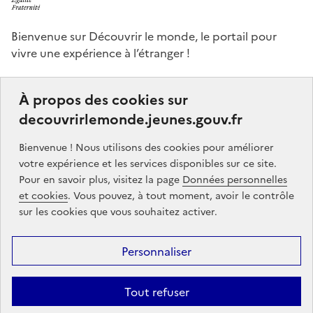
Bienvenue sur Découvrir le monde, le portail pour
vivre une expérience à l’étranger !
Ce portail a pour objectifs de vous donner des idées,
À propos des cookies sur
de vous guider dans vos choix et de vous aider à
decouvrirlemonde.jeunes.gouv.fr
finaliser votre projet de séjour à l’étranger, que ce soit,
par exemple, pour étudier, pour un stage ou encore
Bienvenue ! Nous utilisons des cookies pour améliorer
un volontariat.
votre expérience et les services disponibles sur ce site.
Pour en savoir plus, visitez la page
Données personnelles
Partners
gouvernement.fr
legifrance.gouv.fr
et cookies
. Vous pouvez, à tout moment, avoir le contrôle
sur les cookies que vous souhaitez activer.
service-public.gouv.fr
jeunes.gouv.fr
Personnaliser
Footer
Mentions légales
Données personnelles
Accessibilité : partiellement
menu
conforme
Communication
Intégrez le moteur découvrir le monde
Tout refuser
sur votre site !