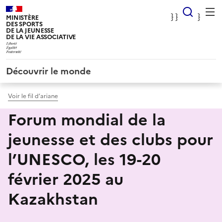
Panneau de gestion des cookies
} Rec
} }
}
MINISTÈRE
DES SPORTS
DE LA JEUNESSE
DE LA VIE ASSOCIATIVE
Découvrir le monde
Voir le fil d’ariane
Forum mondial de la
jeunesse et des clubs pour
l’UNESCO, les 19-20
février 2025 au
Kazakhstan