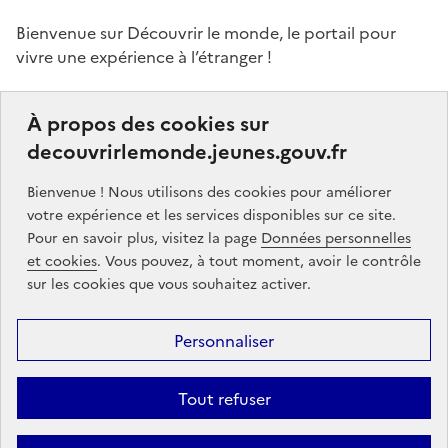
Bienvenue sur Découvrir le monde, le portail pour
vivre une expérience à l’étranger !
Ce portail a pour objectifs de vous donner des idées,
À propos des cookies sur
de vous guider dans vos choix et de vous aider à
decouvrirlemonde.jeunes.gouv.fr
finaliser votre projet de séjour à l’étranger, que ce soit,
par exemple, pour étudier, pour un stage ou encore
Bienvenue ! Nous utilisons des cookies pour améliorer
un volontariat.
votre expérience et les services disponibles sur ce site.
Pour en savoir plus, visitez la page
Données personnelles
Partners
gouvernement.fr
legifrance.gouv.fr
et cookies
. Vous pouvez, à tout moment, avoir le contrôle
sur les cookies que vous souhaitez activer.
service-public.gouv.fr
jeunes.gouv.fr
Personnaliser
Footer
Mentions légales
Données personnelles
Accessibilité : partiellement
menu
conforme
Communication
Intégrez le moteur découvrir le monde
Tout refuser
sur votre site !