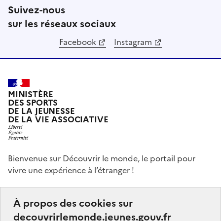
Suivez-nous
sur les réseaux sociaux
Facebook
Instagram
MINISTÈRE
DES SPORTS
DE LA JEUNESSE
DE LA VIE ASSOCIATIVE
Bienvenue sur Découvrir le monde, le portail pour
vivre une expérience à l’étranger !
Ce portail a pour objectifs de vous donner des idées,
À propos des cookies sur
de vous guider dans vos choix et de vous aider à
decouvrirlemonde.jeunes.gouv.fr
finaliser votre projet de séjour à l’étranger, que ce soit,