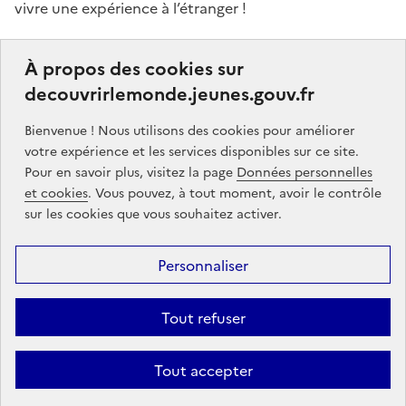
vivre une expérience à l’étranger !
Ce portail a pour objectifs de vous donner des idées,
À propos des cookies sur
de vous guider dans vos choix et de vous aider à
decouvrirlemonde.jeunes.gouv.fr
finaliser votre projet de séjour à l’étranger, que ce soit,
par exemple, pour étudier, pour un stage ou encore
Bienvenue ! Nous utilisons des cookies pour améliorer
un volontariat.
votre expérience et les services disponibles sur ce site.
Pour en savoir plus, visitez la page
Données personnelles
Partners
gouvernement.fr
legifrance.gouv.fr
et cookies
. Vous pouvez, à tout moment, avoir le contrôle
sur les cookies que vous souhaitez activer.
service-public.gouv.fr
jeunes.gouv.fr
Personnaliser
Footer
Mentions légales
Données personnelles
Accessibilité : partiellement
menu
conforme
Communication
Intégrez le moteur découvrir le monde
Tout refuser
sur votre site !
Tout accepter
Sauf mention contraire, tous les contenus de ce site sont sous
licence
etalab-2.0