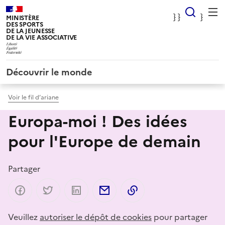
Panneau de gestion des cookies
} Rec
} }
}
MINISTÈRE
DES SPORTS
DE LA JEUNESSE
DE LA VIE ASSOCIATIVE
Découvrir le monde
Voir le fil d’ariane
Europa-moi ! Des idées
pour l'Europe de demain
Partager
Partager sur Facebook
Partager sur Twitter
Partager sur LinkedIn
Partager par email
Copier dans le presse-p
Veuillez
autoriser le dépôt de cookies
pour partager