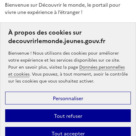
Bienvenue sur Découvrir le monde, le portail pour
vivre une expérience à l’étranger !
Ce portail a pour objectifs de vous donner des idées,
À propos des cookies sur
de vous guider dans vos choix et de vous aider à
decouvrirlemonde.jeunes.gouv.fr
finaliser votre projet de séjour à l’étranger, que ce soit,
par exemple, pour étudier, pour un stage ou encore
Bienvenue ! Nous utilisons des cookies pour améliorer
un volontariat.
votre expérience et les services disponibles sur ce site.
Pour en savoir plus, visitez la page
Données personnelles
Partners
gouvernement.fr
legifrance.gouv.fr
et cookies
. Vous pouvez, à tout moment, avoir le contrôle
sur les cookies que vous souhaitez activer.
service-public.gouv.fr
jeunes.gouv.fr
Personnaliser
Footer
Mentions légales
Données personnelles
Accessibilité : partiellement
menu
conforme
Communication
Intégrez le moteur découvrir le monde
Tout refuser
sur votre site !
Tout accepter
Sauf mention contraire, tous les contenus de ce site sont sous
licence