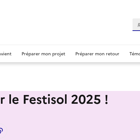
Re
nvient
Préparer mon projet
Préparer mon retour
Témo
 le Festisol 2025 !
LinkedIn
ager par email
Copier dans le presse-papier