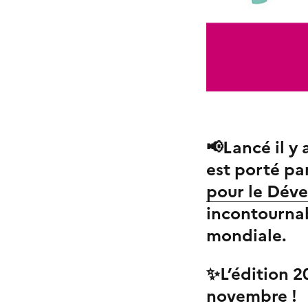
​​📢​Lancé il 
est porté pa
pour le Dév
incontournab
mondiale.
✨
L’édition 
novembre !