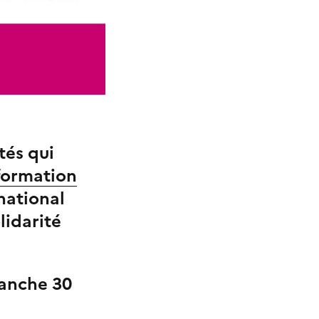
ités qui
formation
national
lidarité
manche 30