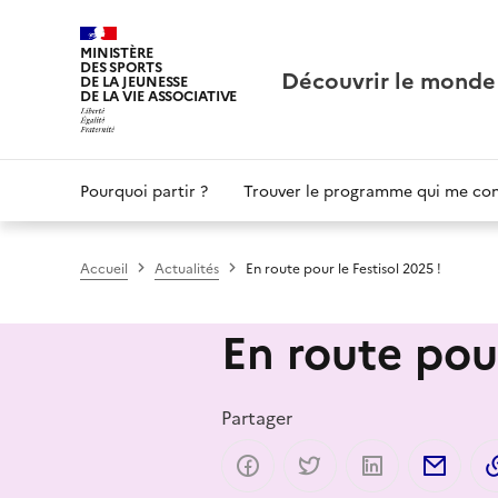
Panneau de gestion des cookies
MINISTÈRE
DES SPORTS
Découvrir le monde
DE LA JEUNESSE
DE LA VIE ASSOCIATIVE
Main
Pourquoi partir ?
Trouver le programme qui me co
navigation
Accueil
Actualités
En route pour le Festisol 2025 !
En route pour
Partager
Partager sur Facebook
Partager sur Twitter
Partager sur 
Part