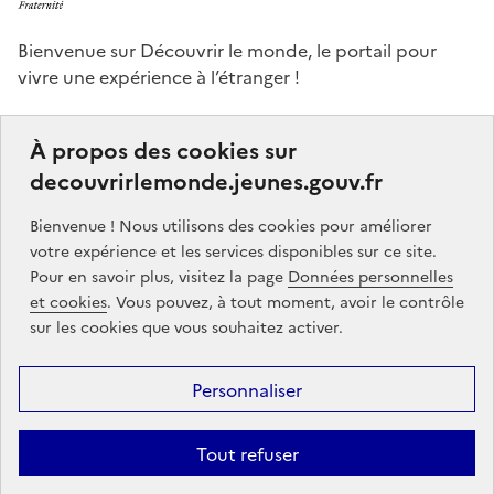
Bienvenue sur Découvrir le monde, le portail pour
vivre une expérience à l’étranger !
Ce portail a pour objectifs de vous donner des idées,
À propos des cookies sur
de vous guider dans vos choix et de vous aider à
decouvrirlemonde.jeunes.gouv.fr
finaliser votre projet de séjour à l’étranger, que ce soit,
par exemple, pour étudier, pour un stage ou encore
Bienvenue ! Nous utilisons des cookies pour améliorer
un volontariat.
votre expérience et les services disponibles sur ce site.
Pour en savoir plus, visitez la page
Données personnelles
Partners
gouvernement.fr
legifrance.gouv.fr
et cookies
. Vous pouvez, à tout moment, avoir le contrôle
sur les cookies que vous souhaitez activer.
service-public.gouv.fr
jeunes.gouv.fr
Personnaliser
Footer
Mentions légales
Données personnelles
Accessibilité : partiellement
menu
conforme
Communication
Intégrez le moteur découvrir le monde
Tout refuser
sur votre site !