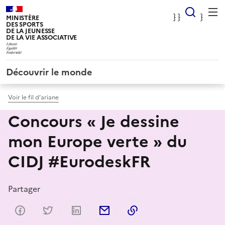
Panneau de gestion des cookies
} Rec
} }
}
MINISTÈRE
DES SPORTS
DE LA JEUNESSE
DE LA VIE ASSOCIATIVE
Découvrir le monde
Voir le fil d’ariane
Concours « Je dessine
mon Europe verte » du
CIDJ #EurodeskFR
Partager
Partager sur Facebook
Partager sur Twitter
Partager sur LinkedIn
Partager par email
Copier dans le presse-p