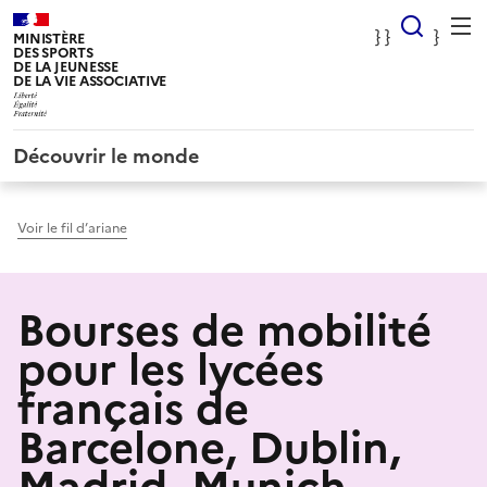
Panneau de gestion des cookies
} Rec
} }
}
MINISTÈRE
DES SPORTS
DE LA JEUNESSE
DE LA VIE ASSOCIATIVE
Découvrir le monde
Voir le fil d’ariane
Bourses de mobilité
pour les lycées
français de
Barcelone, Dublin,
Madrid, Munich,