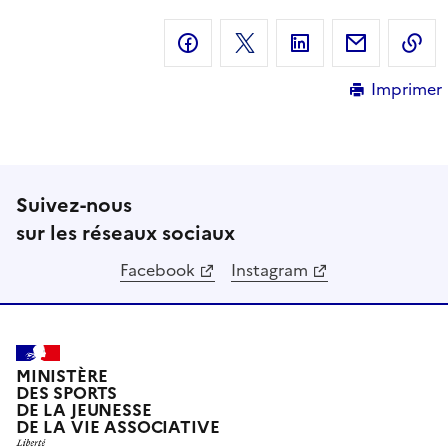
Partager sur Facebook
Partager sur X
Partager sur Linke
Partager 
C
Imprimer
Suivez-nous
sur les réseaux sociaux
Facebook
Instagram
MINISTÈRE
DES SPORTS
DE LA JEUNESSE
DE LA VIE ASSOCIATIVE