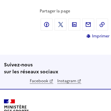
Partager la page
Partager sur Facebook
Partager sur X
Partager sur Linke
Partager 
C
Imprimer
Suivez-nous
sur les réseaux sociaux
Facebook
Instagram
MINISTÈRE
DES SPORTS