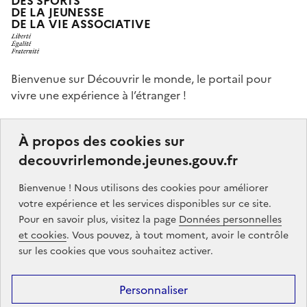
DE LA JEUNESSE
DE LA VIE ASSOCIATIVE
Bienvenue sur Découvrir le monde, le portail pour
vivre une expérience à l’étranger !
Ce portail a pour objectifs de vous donner des idées,
À propos des cookies sur
de vous guider dans vos choix et de vous aider à
decouvrirlemonde.jeunes.gouv.fr
finaliser votre projet de séjour à l’étranger, que ce soit,
par exemple, pour étudier, pour un stage ou encore
Bienvenue ! Nous utilisons des cookies pour améliorer
un volontariat.
votre expérience et les services disponibles sur ce site.
Pour en savoir plus, visitez la page
Données personnelles
Partners
gouvernement.fr
legifrance.gouv.fr
et cookies
. Vous pouvez, à tout moment, avoir le contrôle
sur les cookies que vous souhaitez activer.
service-public.gouv.fr
jeunes.gouv.fr
Personnaliser
Footer
Mentions légales
Données personnelles
Accessibilité : partiellement