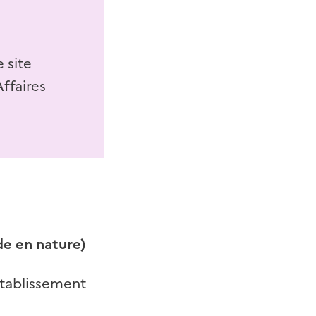
 site
ffaires
de en nature)
établissement