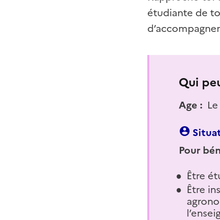
étudiante de to
d’accompagne
Qui peu
Age :
Le 
Situat
Pour bén
Être ét
Être in
agrono
l’ensei