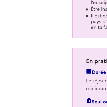
l’ensei
Être in
Il est 
pays d’
en ta f
En prat
Durée 
Le séjour
minimum
Seul o