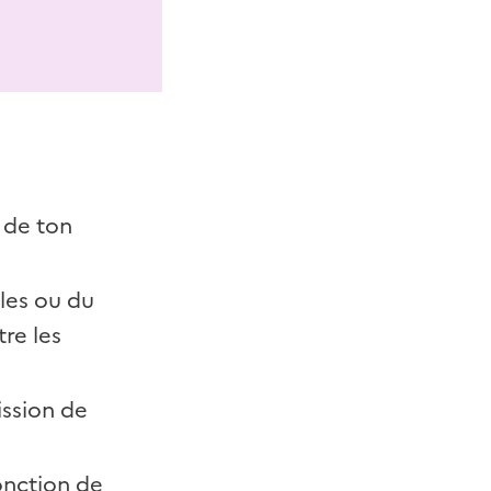
 de ton
ales ou du
re les
ission de
fonction de