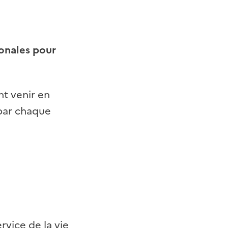
ionales pour
nt venir en
 par chaque
rvice de la vie