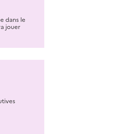
ée dans le
ra jouer
utives